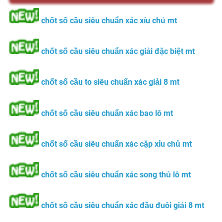
chốt số cầu siêu chuẩn xác xỉu chủ mt
chốt số cầu siêu chuẩn xác giải đặc biệt mt
chốt số cầu to siêu chuẩn xác giải 8 mt
chốt số cầu siêu chuẩn xác bao lô mt
chốt số cầu siêu chuẩn xác cặp xỉu chủ mt
chốt số cầu siêu chuẩn xác song thủ lô mt
chốt số cầu siêu chuẩn xác đầu đuôi giải 8 mt