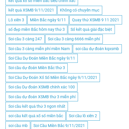
kết quả xổ số miền bắc siêu chính xác
kết quả XSMB 9/11/2021
Không có chuyên mục
Lô xiên 3
Miền Bắc ngày 9/11
Quay thử XSMB 9 11 2021
số đẹp miền Bắc hôm nay thứ 3
Số kết quả giải đặc biệt
Soi cầu 3 càng 247
Soi cầu 3 càng 6666 miễn phí
Soi cầu 3 càng miễn phí miền Nam
soi cầu dự đoán kqxsmb
Soi Cầu Dự Đoán Miền Bắc ngày 9/11
Soi cầu dự đoán Miền Bắc thứ 3
Soi Cầu Dự Đoán Xổ Số Miền Bắc ngày 9/11/2021
Soi cầu Dự đoán XSMB chính xác 100
Soi cầu dự đoán XSMB thứ 3 miễn phí
Soi cầu kết quả thứ 3 ngon nhất
soi cầu kết quả xổ số miền bắc
Soi cầu lô xiên 2
soi cầu mb
Soi Cầu Miền Bắc 9/11/2021