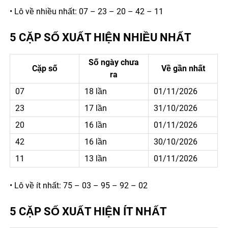
• Lô về nhiều nhất:
07 – 23 – 20 – 42 – 11
5 CẶP SỐ XUẤT HIỆN NHIỀU NHẤT
Số ngày chưa
Cặp số
Về gần nhất
ra
07
18 lần
01/11/2026
23
17 lần
31/10/2026
20
16 lần
01/11/2026
42
16 lần
30/10/2026
11
13 lần
01/11/2026
• Lô về ít nhất:
75 – 03 – 95 – 92 – 02
5 CẶP SỐ XUẤT HIỆN ÍT NHẤT