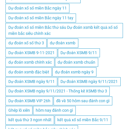
Dự đoán xổ số miền Bắc ngày 11
Dự đoán xổ số miền Bắc ngày 11 tay
Dự đoán xổ số miền Bắc thứ sáu Dự đoán xsmb kết quả xổ số
miền bắc siêu chính xác
dự đoán xổ số thứ 3
dự đoán xsmb
Dự đoán XSMB 9-11-2021
Dự đoán XSMB 9/11
dự đoán xsmb chính xác
dự đoán xsmb chuẩn
dự đoán xsmb đặc biệt
dự đoán xsmb ngày 9
Dự đoán XSMB ngày 9/11
Dự đoán XSMB ngày 9/11/2021
Dự đoán XSMB ngày 9/11/2021 - Thống kê XSMB thứ 3
Dự đoán XSMB VIP 26h
đề về 50 hôm sau đánh con gì
Ghép lô xiên
hôm nay đánh con gì
kết quả thứ 3 ngon nhất
kết quả xổ số miền Bắc 9/11