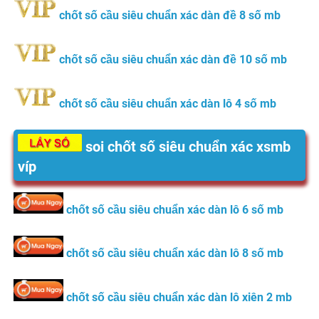
chốt số cầu siêu chuẩn xác dàn đề 8 số mb
chốt số cầu siêu chuẩn xác dàn đề 10 số mb
chốt số cầu siêu chuẩn xác dàn lô 4 số mb
soi chốt số siêu chuẩn xác xsmb
víp
chốt số cầu siêu chuẩn xác dàn lô 6 số mb
chốt số cầu siêu chuẩn xác dàn lô 8 số mb
chốt số cầu siêu chuẩn xác dàn lô xiên 2 mb