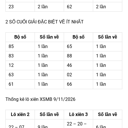
23
2 lần
62
2 lần
2 SỐ CUỐI GIẢI ĐẶC BIỆT VỀ ÍT NHẤT
Bộ số
Số lần về
Bộ số
Số lần về
85
1 lần
65
1 lần
83
1 lần
88
1 lần
12
1 lần
46
1 lần
63
1 lần
02
1 lần
61
1 lần
66
1 lần
Thống kê lô xiên XSMB 9/11/2026
Lô xiên 2
Số lần về
Lô xiên 3
Số lần về
22 – 20 –
22 – 07
9 lần
6 lần