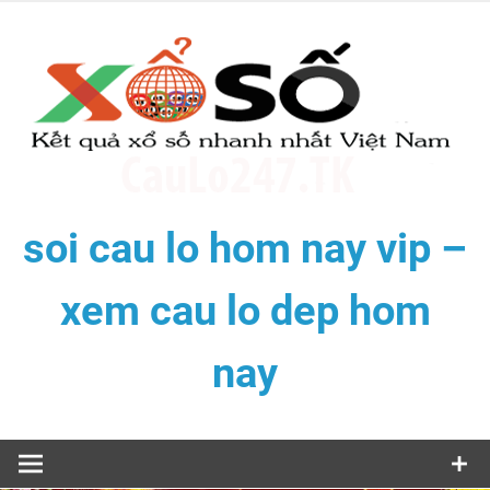
Skip
to
content
soi cau lo hom nay vip –
xem cau lo dep hom
nay
soi cau lo hom nay vip – xem cau lo dep hom nay