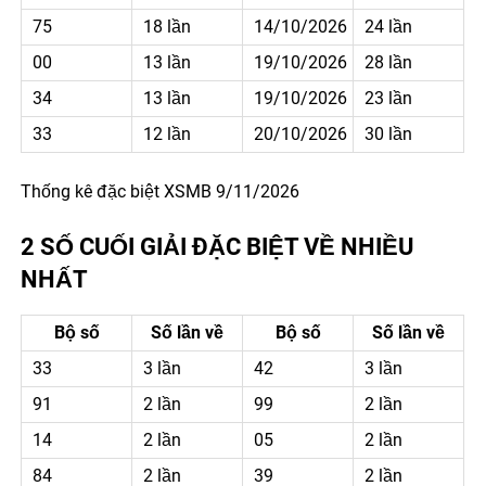
75
18
lần
14/10/2026
24
lần
00
13
lần
19/10/2026
28
lần
34
13
lần
19/10/2026
23
lần
33
12
lần
20/10/2026
30
lần
Thống kê đặc biệt XSMB 9/11/2026
2 SỐ CUỐI GIẢI ĐẶC BIỆT VỀ NHIỀU
NHẤT
Bộ số
Số lần về
Bộ số
Số lần về
33
3 lần
42
3 lần
91
2 lần
99
2 lần
14
2 lần
05
2 lần
84
2 lần
39
2 lần