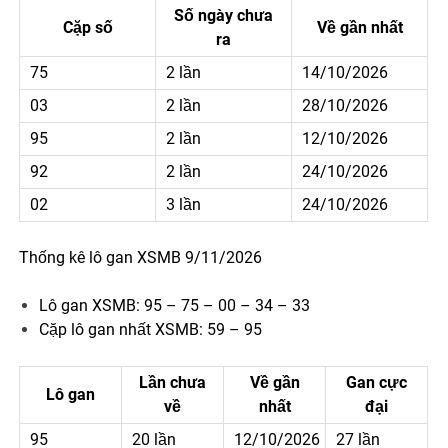
Số ngày chưa
Cặp số
Về gần nhất
ra
75
2 lần
14/10/2026
03
2 lần
28/10/2026
95
2 lần
12/10/2026
92
2 lần
24/10/2026
02
3 lần
24/10/2026
Thống kê lô gan XSMB 9/11/2026
Lô gan XSMB:
95 – 75 – 00 – 34 – 33
Cặp lô gan nhất XSMB:
59 – 95
Lần chưa
Về gần
Gan cực
Lô gan
về
nhất
đại
95
20
lần
12/10/2026
27
lần