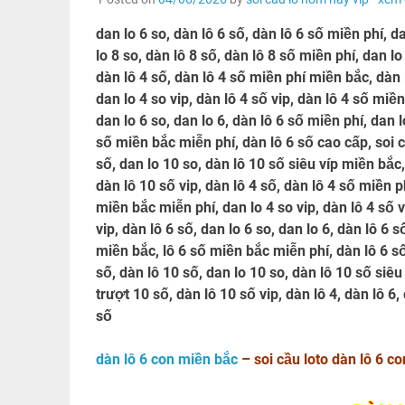
dan lo 6 so, dàn lô 6 số, dàn lô 6 số miền phí, da
lo 8 so, dàn lô 8 số, dàn lô 8 số miền phí, dan lo
dàn lô 4 số, dàn lô 4 số miền phí miền bắc, dàn 
dan lo 4 so vip, dàn lô 4 số vip, dàn lô 4 số miền
dan lo 6 so, dan lo 6, dàn lô 6 số miền phí, dan l
số miền bắc miễn phí, dàn lô 6 số cao cấp, soi cầ
số, dan lo 10 so, dàn lô 10 số siêu víp miền bắc
dàn lô 10 số vip, dàn lô 4 số, dàn lô 4 số miền 
miền bắc miễn phí, dan lo 4 so vip, dàn lô 4 số v
vip, dàn lô 6 số, dan lo 6 so, dan lo 6, dàn lô 6 
miền bắc, lô 6 số miền bắc miễn phí, dàn lô 6 số 
số, dàn lô 10 số, dan lo 10 so, dàn lô 10 số siê
trượt 10 số, dàn lô 10 số vip, dàn lô 4, dàn lô 6,
số
dàn lô 6 con miền bắc
– soi cầu loto dàn lô 6 c