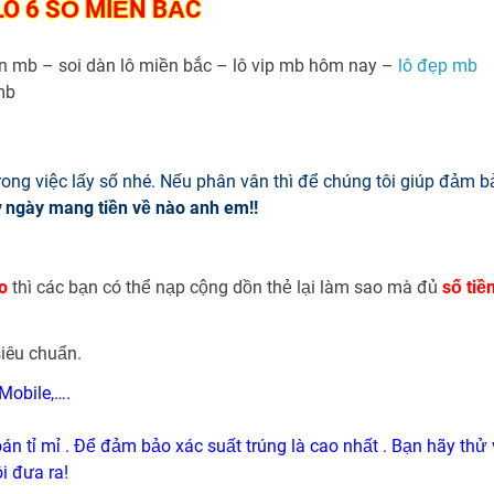
LÔ 6 SỐ MIỀN BẮC
con mb – soi dàn lô miền bắc – lô vip mb hôm nay –
lô đẹp mb
mb
ong việc lấy số nhé. Nếu phân vân thì để chúng tôi giúp đảm b
 ngày mang tiền về nào anh em!!
o
thì các bạn có thể nạp cộng dồn thẻ lại làm sao mà đủ
số tiề
iêu chuẩn.
-Mobile,….
án tỉ mỉ . Để đảm bảo xác suất trúng là cao nhất . Bạn hãy thử
i đưa ra!