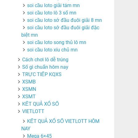
soi cầu loto giải tám mn
soi cầu loto lô 3 số mn
soi cầu loto sớ đầu đuôi giải 8 mn
soi cầu loto sớ đầu đuôi giải đặc
biệt mn
soi cầu loto song thủ lô mn
soi cầu loto xíu chủ mn
Cách chơi lô dễ trúng
Số gì chuẩn hôm nay
TRỰC TIẾP KQXS
XSMB
XSMN
XSMT
KẾT QUẢ XỔ SỐ
VIETLOTT
KẾT QUẢ XỔ SỐ VIETLOTT HÔM
NAY
Mega 6×45