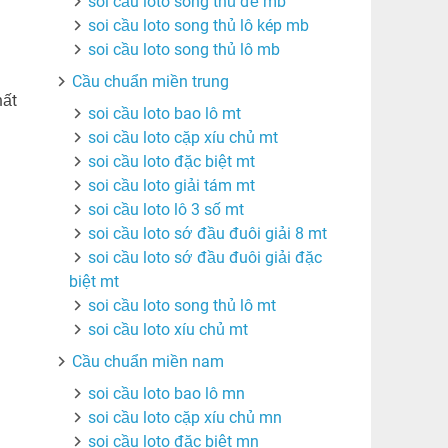
soi cầu loto song thủ đề mb
soi cầu loto song thủ lô kép mb
soi cầu loto song thủ lô mb
Cầu chuẩn miền trung
hất
soi cầu loto bao lô mt
soi cầu loto cặp xíu chủ mt
soi cầu loto đặc biệt mt
soi cầu loto giải tám mt
soi cầu loto lô 3 số mt
soi cầu loto sớ đầu đuôi giải 8 mt
soi cầu loto sớ đầu đuôi giải đặc
biệt mt
soi cầu loto song thủ lô mt
soi cầu loto xíu chủ mt
Cầu chuẩn miền nam
soi cầu loto bao lô mn
soi cầu loto cặp xíu chủ mn
soi cầu loto đặc biệt mn