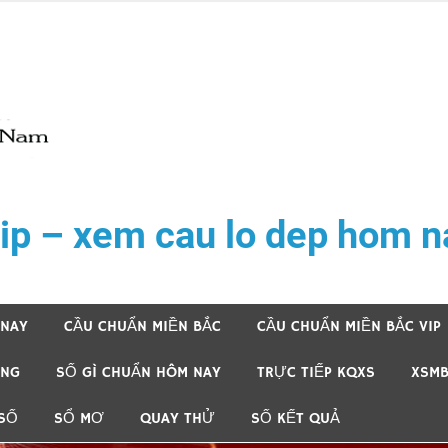
vip – xem cau lo dep hom n
ay
 NAY
CẦU CHUẨN MIỀN BẮC
CẦU CHUẨN MIỀN BẮC VIP
ÚNG
SỐ GÌ CHUẨN HÔM NAY
TRỰC TIẾP KQXS
XSM
 SỐ
SỔ MƠ
QUAY THỬ
SỐ KẾT QUẢ