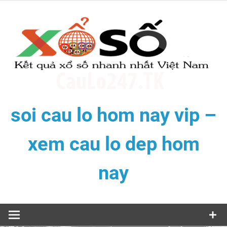
Skip
to
content
soi cau lo hom nay vip –
xem cau lo dep hom
nay
soi cau lo hom nay vip – xem cau lo dep hom nay