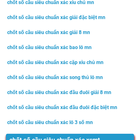
chốt số cầu siêu chuẩn xác xỉu chủ mn
chốt số cầu siêu chuẩn xác giải đặc biệt mn
chốt số cầu siêu chuẩn xác giải 8 mn
chốt số cầu siêu chuẩn xác bao lô mn
chốt số cầu siêu chuẩn xác cặp xỉu chủ mn
chốt số cầu siêu chuẩn xác song thủ lô mn
chốt số cầu siêu chuẩn xác đầu đuôi giải 8 mn
chốt số cầu siêu chuẩn xác đầu đuôi đặc biệt mn
chốt số cầu siêu chuẩn xác lô 3 số mn