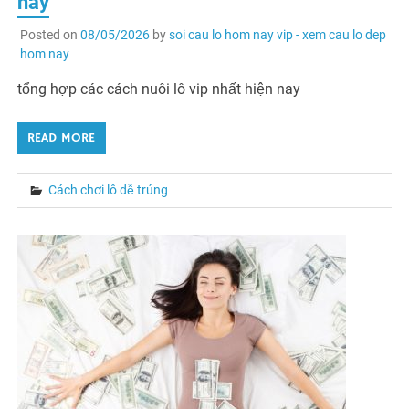
nay
Posted on
08/05/2026
by
soi cau lo hom nay vip - xem cau lo dep
hom nay
tổng hợp các cách nuôi lô vip nhất hiện nay
READ MORE
Cách chơi lô dễ trúng