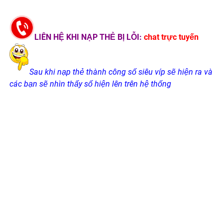
LIÊN HỆ KHI NẠP THẺ BỊ LỖI:
chat trực tuyến
Sau khi nạp thẻ thành công số siêu víp sẽ hiện ra và
các bạn sẽ nhìn thấy số hiện lên trên hệ thống