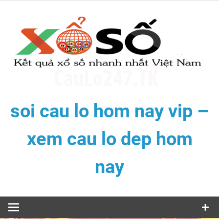
Skip
to
content
soi cau lo hom nay vip –
xem cau lo dep hom
nay
soi cau lo hom nay vip – xem cau lo dep hom nay