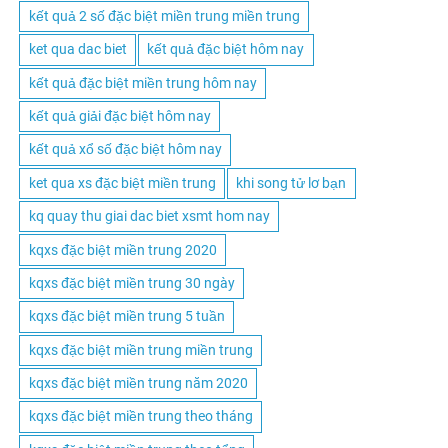
kết quả 2 số đặc biệt miền trung miền trung
ket qua dac biet
kết quả đặc biệt hôm nay
kết quả đặc biệt miền trung hôm nay
kết quả giải đặc biệt hôm nay
kết quả xổ số đặc biệt hôm nay
ket qua xs đặc biệt miền trung
khi song tử lơ bạn
kq quay thu giai dac biet xsmt hom nay
kqxs đặc biệt miền trung 2020
kqxs đặc biệt miền trung 30 ngày
kqxs đặc biệt miền trung 5 tuần
kqxs đặc biệt miền trung miền trung
kqxs đặc biệt miền trung năm 2020
kqxs đặc biệt miền trung theo tháng