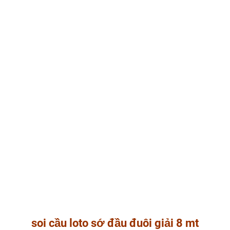
soi cầu loto sớ đầu đuôi giải 8 mt