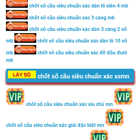
chốt số cầu siêu chuẩn xác dàn lô xiên 4 mb
chốt số cầu siêu chuẩn xác 3 càng mb
chốt số cầu siêu chuẩn xác dàn 3 càng 2 số
mb
chốt số cầu siêu chuẩn xác dàn lô 10 số
mb
chốt số cầu siêu chuẩn xác đề đầu đuôi
mb
chốt số cầu siêu chuẩn xác xsmn
chốt số cầu siêu chuẩn xác xỉu chủ mn
chốt số cầu siêu chuẩn xác giải đặc biệt mn