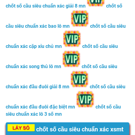
chốt số cầu siêu chuẩn xác giải 8 mn
chốt số
cầu siêu chuẩn xác bao lô mn
chốt số cầu siêu
chuẩn xác cặp xỉu chủ mn
chốt số cầu siêu
chuẩn xác song thủ lô mn
chốt số cầu siêu
chuẩn xác đầu đuôi giải 8 mn
chốt số cầu siêu
chuẩn xác đầu đuôi đặc biệt mn
chốt số cầu
siêu chuẩn xác lô 3 số mn
chốt số cầu siêu chuẩn xác xsmt