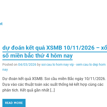
mt
dự đoán kết quả XSMB 10/11/2026 – x
số miền bắc thứ 4 hôm nay
Posted on
04/03/2026
by
soi cau lo hom nay vip - xem cau lo dep hom
nay
Dự đoán kết quả XSMB. Soi cầu miền Bắc ngày 10/11/2026.
Dựa vào các thuật toán xác suất thống kê kết hợp cùng các
phân tích. Kết quả gần nhất […]
READ MORE