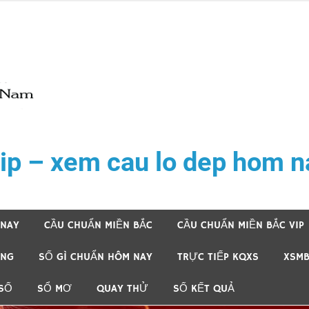
vip – xem cau lo dep hom n
ay
 NAY
CẦU CHUẨN MIỀN BẮC
CẦU CHUẨN MIỀN BẮC VIP
ÚNG
SỐ GÌ CHUẨN HÔM NAY
TRỰC TIẾP KQXS
XSM
 SỐ
SỔ MƠ
QUAY THỬ
SỐ KẾT QUẢ