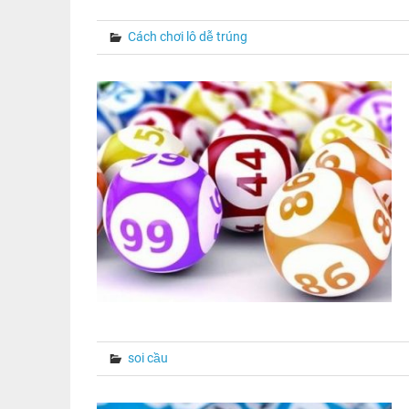
Cách chơi lô dễ trúng
soi cầu