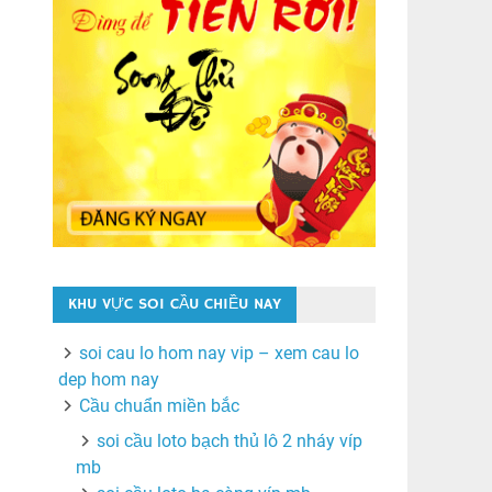
KHU VỰC SOI CẦU CHIỀU NAY
soi cau lo hom nay vip – xem cau lo
dep hom nay
Cầu chuẩn miền bắc
soi cầu loto bạch thủ lô 2 nháy víp
mb