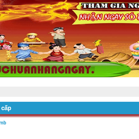
 cấp
 mb