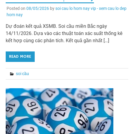
Posted on
08/05/2026
by
soi cau lo hom nay vip - xem cau lo dep
hom nay
Dự đoán kết quả XSMB. Soi cầu miền Bắc ngày
14/11/2026. Dựa vào các thuật toán xác suất thống kê
kết hợp cùng các phân tích. Kết quả gần nhất […]
READ MORE
soi cầu