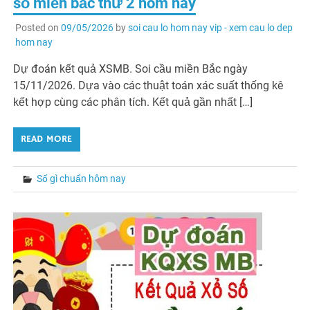
số miền bắc thứ 2 hôm nay
Posted on
09/05/2026
by
soi cau lo hom nay vip - xem cau lo dep
hom nay
Dự đoán kết quả XSMB. Soi cầu miền Bắc ngày
15/11/2026. Dựa vào các thuật toán xác suất thống kê
kết hợp cùng các phân tích. Kết quả gần nhất […]
READ MORE
Số gì chuẩn hôm nay