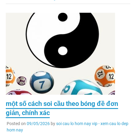
một số cách soi cầu theo bóng đề đơn
giản, chính xác
Posted on
09/05/2026
by
soi cau lo hom nay vip - xem cau lo dep
hom nay