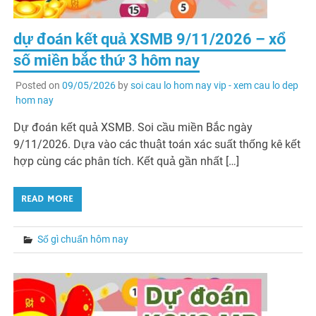
dự đoán kết quả XSMB 9/11/2026 – xổ
số miền bắc thứ 3 hôm nay
Posted on
09/05/2026
by
soi cau lo hom nay vip - xem cau lo dep
hom nay
Dự đoán kết quả XSMB. Soi cầu miền Bắc ngày
9/11/2026. Dựa vào các thuật toán xác suất thống kê kết
hợp cùng các phân tích. Kết quả gần nhất […]
READ MORE
Số gì chuẩn hôm nay