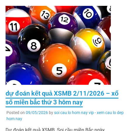
dự đoán kết quả XSMB 2/11/2026 – xổ
số miền bắc thứ 3 hôm nay
Posted on
09/05/2026
by
soi cau lo hom nay vip - xem cau lo dep
hom nay
Dự đoán kết quả XSMB. Soi cầu miền Bắc ngày