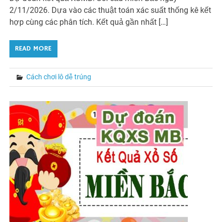
2/11/2026. Dựa vào các thuật toán xác suất thống kê kết
hợp cùng các phân tích. Kết quả gần nhất […]
READ MORE
Cách chơi lô dễ trúng