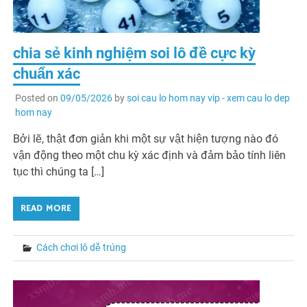
chia sẻ kinh nghiệm soi lô đề cực kỳ
chuẩn xác
Posted on
09/05/2026
by
soi cau lo hom nay vip - xem cau lo dep
hom nay
Bởi lẽ, thật đơn giản khi một sự vật hiện tượng nào đó
vận động theo một chu kỳ xác định và đảm bảo tính liên
tục thì chúng ta […]
READ MORE
Cách chơi lô dễ trúng