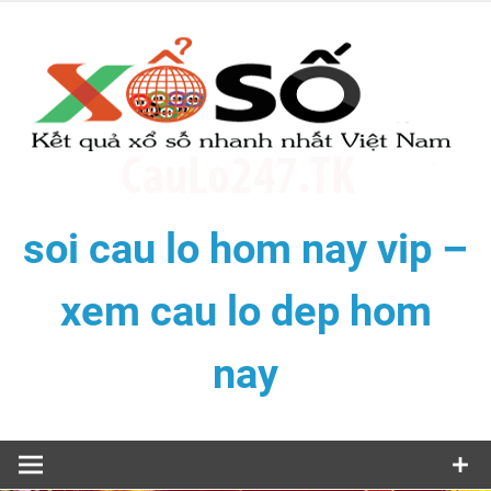
Skip
to
content
soi cau lo hom nay vip –
xem cau lo dep hom
nay
soi cau lo hom nay vip – xem cau lo dep hom nay