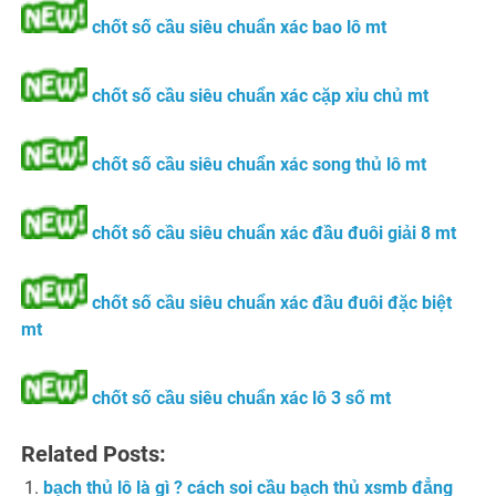
chốt số cầu siêu chuẩn xác bao lô mt
chốt số cầu siêu chuẩn xác cặp xỉu chủ mt
chốt số cầu siêu chuẩn xác song thủ lô mt
chốt số cầu siêu chuẩn xác đầu đuôi giải 8 mt
chốt số cầu siêu chuẩn xác đầu đuôi đặc biệt
mt
chốt số cầu siêu chuẩn xác lô 3 số mt
Related Posts:
bạch thủ lô là gì ? cách soi cầu bạch thủ xsmb đẳng