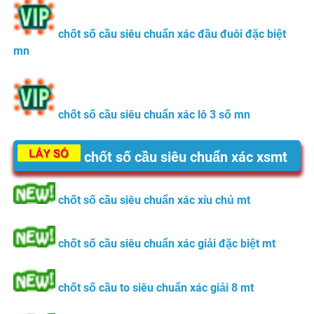
chốt số cầu siêu chuẩn xác đầu đuôi đặc biệt
mn
chốt số cầu siêu chuẩn xác lô 3 số mn
chốt số cầu siêu chuẩn xác xsmt
chốt số cầu siêu chuẩn xác xỉu chủ mt
chốt số cầu siêu chuẩn xác giải đặc biệt mt
chốt số cầu to siêu chuẩn xác giải 8 mt