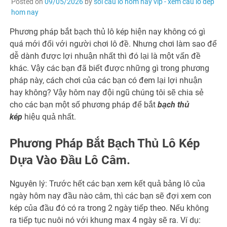
Posted on
09/05/2026
by
soi cau lo hom nay vip - xem cau lo dep
hom nay
Phương pháp bắt bạch thủ lô kép hiện nay không có gì
quá mới đối với người chơi lô đề. Nhưng chơi làm sao để
dễ dành được lợi nhuận nhất thì đó lại là một vấn đề
khác. Vậy các bạn đã biết được những gì trong phương
pháp này, cách chơi của các bạn có đem lại lợi nhuận
hay không? Vậy hôm nay đội ngũ chúng tôi sẽ chia sẻ
cho các bạn một số phương pháp để bắt
bạch thủ
kép
hiệu quả nhất.
Phương Pháp Bắt Bạch Thủ Lô Kép
Dựa Vào Đầu Lô Câm.
Nguyên lý: Trước hết các bạn xem kết quả bảng lô của
ngày hôm nay đầu nào câm, thì các bạn sẽ đợi xem con
kép của đầu đó có ra trong 2 ngày tiếp theo. Nếu không
ra tiếp tục nuôi nó với khung max 4 ngày sẽ ra. Ví dụ: