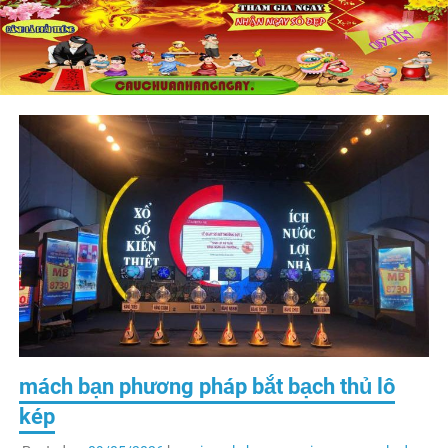
mách bạn phương pháp bắt bạch thủ lô
kép