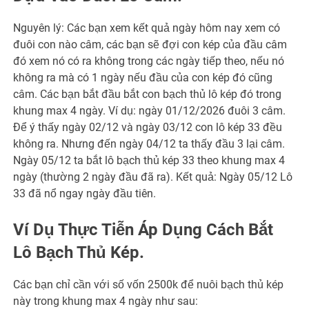
Nguyên lý: Các bạn xem kết quả ngày hôm nay xem có
đuôi con nào câm, các bạn sẽ đợi con kép của đầu câm
đó xem nó có ra không trong các ngày tiếp theo, nếu nó
không ra mà có 1 ngày nếu đầu của con kép đó cũng
câm. Các bạn bắt đầu bắt con bạch thủ lô kép đó trong
khung max 4 ngày. Ví dụ: ngày 01/12/2026 đuôi 3 câm.
Để ý thấy ngày 02/12 và ngày 03/12 con lô kép 33 đều
không ra. Nhưng đến ngày 04/12 ta thấy đầu 3 lại câm.
Ngày 05/12 ta bắt lô bạch thủ kép 33 theo khung max 4
ngày (thường 2 ngày đầu đã ra). Kết quả: Ngày 05/12 Lô
33 đã nổ ngay ngày đầu tiên.
Ví Dụ Thực Tiễn Áp Dụng Cách Bắt
Lô Bạch Thủ Kép.
Các bạn chỉ cần với số vốn 2500k để nuôi bạch thủ kép
này trong khung max 4 ngày như sau: