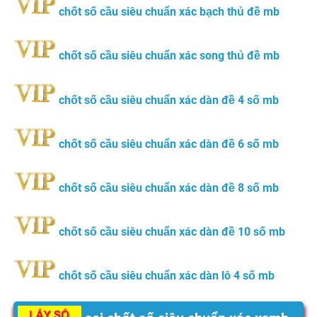
chốt số cầu siêu chuẩn xác bạch thủ đề mb
chốt số cầu siêu chuẩn xác song thủ đề mb
chốt số cầu siêu chuẩn xác dàn đề 4 số mb
chốt số cầu siêu chuẩn xác dàn đề 6 số mb
chốt số cầu siêu chuẩn xác dàn đề 8 số mb
chốt số cầu siêu chuẩn xác dàn đề 10 số mb
chốt số cầu siêu chuẩn xác dàn lô 4 số mb