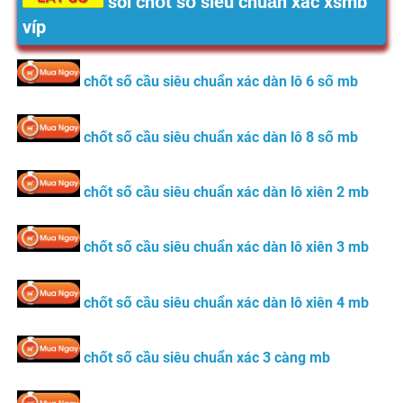
soi chốt số siêu chuẩn xác xsmb
víp
chốt số cầu siêu chuẩn xác dàn lô 6 số mb
chốt số cầu siêu chuẩn xác dàn lô 8 số mb
chốt số cầu siêu chuẩn xác dàn lô xiên 2 mb
chốt số cầu siêu chuẩn xác dàn lô xiên 3 mb
chốt số cầu siêu chuẩn xác dàn lô xiên 4 mb
chốt số cầu siêu chuẩn xác 3 càng mb