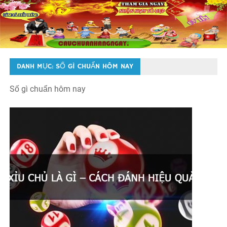
DANH MỤC:
SỐ GÌ CHUẨN HÔM NAY
Số gì chuẩn hôm nay