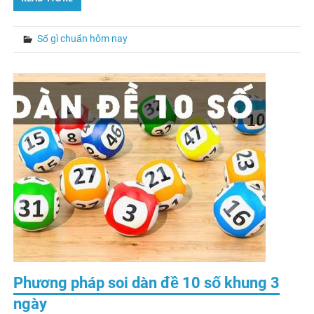
Số gì chuẩn hôm nay
Phương pháp soi dàn đề 10 số khung 3
ngày