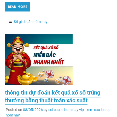
READ MORE
Số gì chuẩn hôm nay
thông tin dự đoán kết quả xổ số trúng
thưởng bằng thuật toán xác suất
Posted on
08/05/2026
by
soi cau lo hom nay vip - xem cau lo dep
hom nay