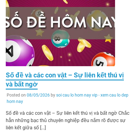
Số đề và các con vật – Sự liên kết thú vị
và bất ngờ
Posted on
08/05/2026
by
soi cau lo hom nay vip - xem cau lo dep
hom nay
Số đề và các con vật – Sự liên kết thú vị và bất ngờ Chắc
hẳn những bạc thủ chuyên nghiệp đều nắm rõ được sự
liên kết giữa số […]