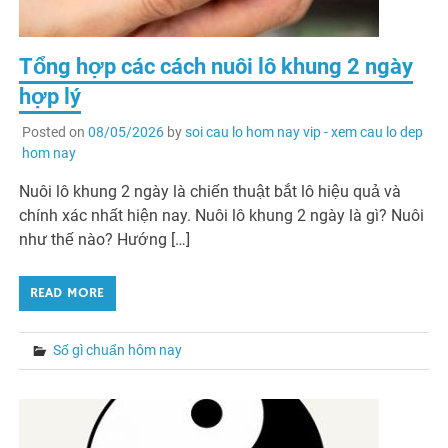
Tổng hợp các cách nuôi lô khung 2 ngày
hợp lý
Posted on
08/05/2026
by
soi cau lo hom nay vip - xem cau lo dep
hom nay
Nuôi lô khung 2 ngày là chiến thuật bắt lô hiệu quả và
chính xác nhất hiện nay. Nuôi lô khung 2 ngày là gì? Nuôi
như thế nào? Hướng […]
READ MORE
Số gì chuẩn hôm nay