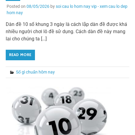
Posted on
08/05/2026
by
soi cau lo hom nay vip - xem cau lo dep
hom nay
Dàn đề 10 số khung 3 ngày là cách lập dàn đề được khá
nhiều người chơi lô đề sử dụng. Cách dàn đề này mang
lại cho chúng ta […]
READ MORE
Số gì chuẩn hôm nay