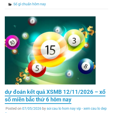
Số gì chuẩn hôm nay
dự đoán kết quả XSMB 12/11/2026 – xổ
số miền bắc thứ 6 hôm nay
Posted on
07/05/2026
by
soi cau lo hom nay vip - xem cau lo dep