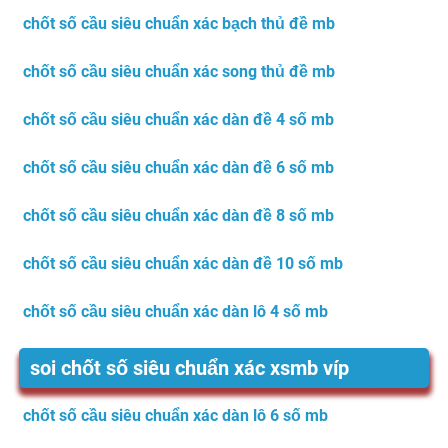
chốt số cầu siêu chuẩn xác bạch thủ đề mb
chốt số cầu siêu chuẩn xác song thủ đề mb
chốt số cầu siêu chuẩn xác dàn đề 4 số mb
chốt số cầu siêu chuẩn xác dàn đề 6 số mb
chốt số cầu siêu chuẩn xác dàn đề 8 số mb
chốt số cầu siêu chuẩn xác dàn đề 10 số mb
chốt số cầu siêu chuẩn xác dàn lô 4 số mb
soi chốt số siêu chuẩn xác xsmb víp
chốt số cầu siêu chuẩn xác dàn lô 6 số mb