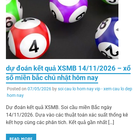
dự đoán kết quả XSMB 14/11/2026 – xổ
số miền bắc chủ nhật hôm nay
Posted on
07/05/2026
by
soi cau lo hom nay vip - xem cau lo dep
hom nay
Dự đoán kết quả XSMB. Soi cầu miền Bắc ngày
14/11/2026. Dựa vào các thuật toán xác suất thống kê
kết hợp cùng các phân tích. Kết quả gần nhất […]
READ MORE