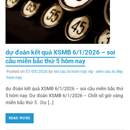
dự đoán kết quả XSMB 6/1/2026 – soi
cầu miền bắc thứ 5 hôm nay
Posted on
07/05/2026
by
soi cau lo hom nay vip - xem cau lo dep
hom nay
dự đoán kết quả XSMB 6/1/2026 – soi cầu miền bắc thứ
5 hôm nay. Dự đoán XSMB 6/1/2026 – Chốt số giờ vàng
miền bắc thứ 5 . Dự […]
READ MORE