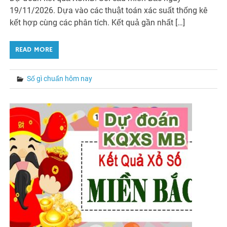
19/11/2026. Dựa vào các thuật toán xác suất thống kê
kết hợp cùng các phân tích. Kết quả gần nhất […]
READ MORE
Số gì chuẩn hôm nay