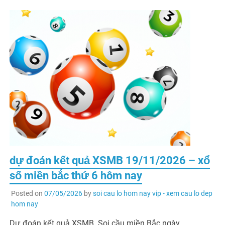
dự đoán kết quả XSMB 19/11/2026 – xổ
số miền bắc thứ 6 hôm nay
Posted on
07/05/2026
by
soi cau lo hom nay vip - xem cau lo dep
hom nay
Dự đoán kết quả XSMB. Soi cầu miền Bắc ngày