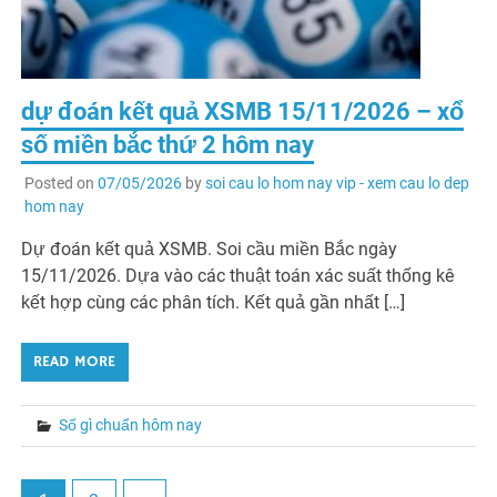
dự đoán kết quả XSMB 15/11/2026 – xổ
số miền bắc thứ 2 hôm nay
Posted on
07/05/2026
by
soi cau lo hom nay vip - xem cau lo dep
hom nay
Dự đoán kết quả XSMB. Soi cầu miền Bắc ngày
15/11/2026. Dựa vào các thuật toán xác suất thống kê
kết hợp cùng các phân tích. Kết quả gần nhất […]
READ MORE
Số gì chuẩn hôm nay