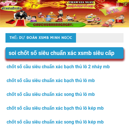
THẺ:
DỰ ĐOÁN XSMB MINH NGỌC
soi chốt số siêu chuẩn xác xsmb siêu cấp
chốt số cầu siêu chuẩn xác bạch thủ lô 2 nháy mb
chốt số cầu siêu chuẩn xác bạch thủ lô mb
chốt số cầu siêu chuẩn xác song thủ lô mb
chốt số cầu siêu chuẩn xác bạch thủ lô kép mb
chốt số cầu siêu chuẩn xác song thủ lô kép mb