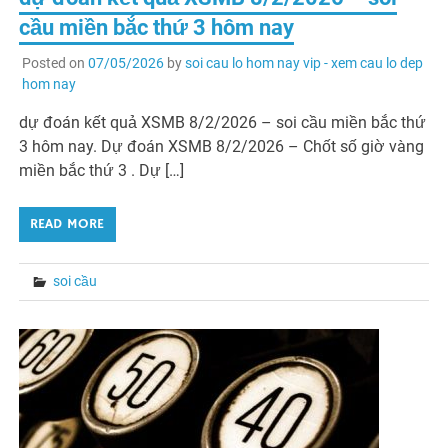
cầu miền bắc thứ 3 hôm nay
Posted on
07/05/2026
by
soi cau lo hom nay vip - xem cau lo dep
hom nay
dự đoán kết quả XSMB 8/2/2026 – soi cầu miền bắc thứ
3 hôm nay. Dự đoán XSMB 8/2/2026 – Chốt số giờ vàng
miền bắc thứ 3 . Dự […]
READ MORE
soi cầu