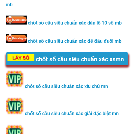
mb
chốt số cầu siêu chuẩn xác dàn lô 10 số mb
chốt số cầu siêu chuẩn xác đề đầu đuôi mb
chốt số cầu siêu chuẩn xác xsmn
chốt số cầu siêu chuẩn xác xỉu chủ mn
chốt số cầu siêu chuẩn xác giải đặc biệt mn