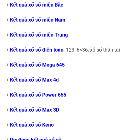
+
Kết quả xổ số miền Bắc
+
Kết quả xổ số miền Nam
+
Kết quả xổ số miền Trung
+
Kết quả xổ số điện toán
: 123, 6×36, xổ số thần tài
+
Kết quả xổ số Mega 645
+
Kết quả xổ số Max 4d
+
Kết quả xổ số Power 655
+
Kết quả xổ số Max 3D
+
Kết quả xổ số Keno
+
Dự đoán kết quả xổ số