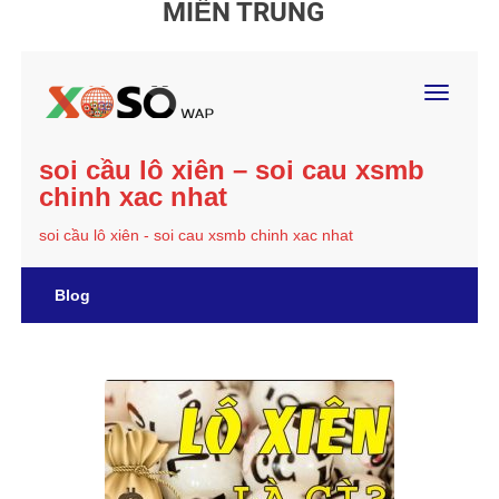
MIỀN TRUNG