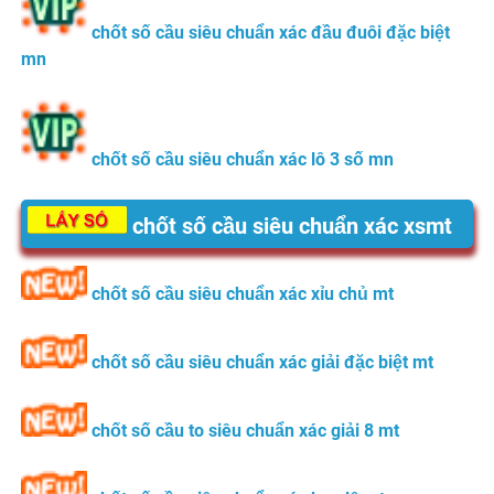
chốt số cầu siêu chuẩn xác đầu đuôi đặc biệt
mn
chốt số cầu siêu chuẩn xác lô 3 số mn
chốt số cầu siêu chuẩn xác xsmt
chốt số cầu siêu chuẩn xác xỉu chủ mt
chốt số cầu siêu chuẩn xác giải đặc biệt mt
chốt số cầu to siêu chuẩn xác giải 8 mt