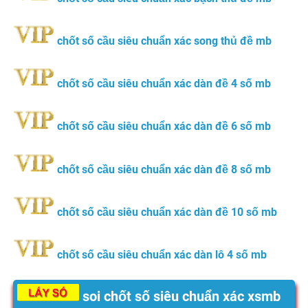
chốt số cầu siêu chuẩn xác song thủ đề mb
chốt số cầu siêu chuẩn xác dàn đề 4 số mb
chốt số cầu siêu chuẩn xác dàn đề 6 số mb
chốt số cầu siêu chuẩn xác dàn đề 8 số mb
chốt số cầu siêu chuẩn xác dàn đề 10 số mb
chốt số cầu siêu chuẩn xác dàn lô 4 số mb
soi chốt số siêu chuẩn xác xsmb