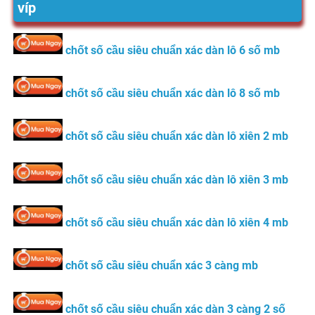
víp
chốt số cầu siêu chuẩn xác dàn lô 6 số mb
chốt số cầu siêu chuẩn xác dàn lô 8 số mb
chốt số cầu siêu chuẩn xác dàn lô xiên 2 mb
chốt số cầu siêu chuẩn xác dàn lô xiên 3 mb
chốt số cầu siêu chuẩn xác dàn lô xiên 4 mb
chốt số cầu siêu chuẩn xác 3 càng mb
chốt số cầu siêu chuẩn xác dàn 3 càng 2 số