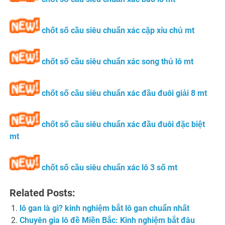
chốt số cầu siêu chuẩn xác cặp xỉu chủ mt
chốt số cầu siêu chuẩn xác song thủ lô mt
chốt số cầu siêu chuẩn xác đầu đuôi giải 8 mt
chốt số cầu siêu chuẩn xác đầu đuôi đặc biệt
mt
chốt số cầu siêu chuẩn xác lô 3 số mt
Related Posts:
lô gan là gì? kinh nghiệm bắt lô gan chuẩn nhất
Chuyên gia lô đề Miền Bắc: Kinh nghiệm bắt đâu