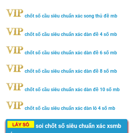
chốt số cầu siêu chuẩn xác song thủ đề mb
chốt số cầu siêu chuẩn xác dàn đề 4 số mb
chốt số cầu siêu chuẩn xác dàn đề 6 số mb
chốt số cầu siêu chuẩn xác dàn đề 8 số mb
chốt số cầu siêu chuẩn xác dàn đề 10 số mb
chốt số cầu siêu chuẩn xác dàn lô 4 số mb
soi chốt số siêu chuẩn xác xsmb