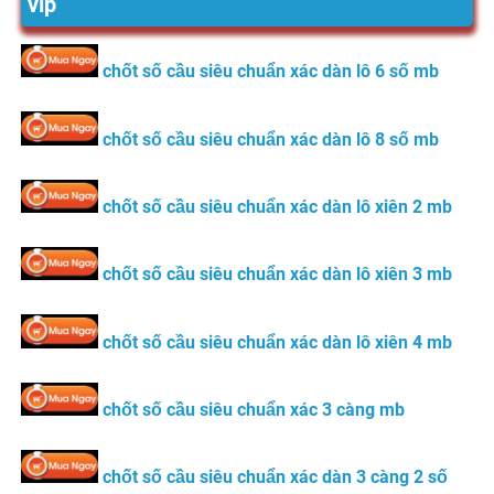
víp
chốt số cầu siêu chuẩn xác dàn lô 6 số mb
chốt số cầu siêu chuẩn xác dàn lô 8 số mb
chốt số cầu siêu chuẩn xác dàn lô xiên 2 mb
chốt số cầu siêu chuẩn xác dàn lô xiên 3 mb
chốt số cầu siêu chuẩn xác dàn lô xiên 4 mb
chốt số cầu siêu chuẩn xác 3 càng mb
chốt số cầu siêu chuẩn xác dàn 3 càng 2 số