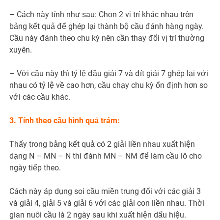
– Cách này tính như sau: Chọn 2 vị trí khác nhau trên
bảng kết quả để ghép lại thành bộ cầu đánh hàng ngày.
Cầu này đánh theo chu kỳ nên cần thay đổi vị trí thường
xuyên.
– Với cầu này thì tỷ lệ đầu giải 7 và đít giải 7 ghép lại với
nhau có tỷ lệ về cao hơn, cầu chạy chu kỳ ổn định hơn so
với các cầu khác.
3. Tính theo cầu hình quả trám:
Thấy trong bảng kết quả có 2 giải liền nhau xuất hiện
dạng N – MN – N thì đánh MN – NM để làm cầu lô cho
ngày tiếp theo.
Cách này áp dụng soi cầu miền trung đối với các giải 3
và giải 4, giải 5 và giải 6 với các giải con liền nhau. Thời
gian nuôi cầu là 2 ngày sau khi xuất hiện dấu hiệu.