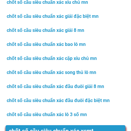
chốt số cầu siêu chuẩn xác xỉu chủ mn
chốt số cầu siêu chuẩn xác giải đặc biệt mn
chốt số cầu siêu chuẩn xác giải 8 mn
chốt số cầu siêu chuẩn xác bao lô mn
chốt số cầu siêu chuẩn xác cặp xỉu chủ mn
chốt số cầu siêu chuẩn xác song thủ lô mn
chốt số cầu siêu chuẩn xác đầu đuôi giải 8 mn
chốt số cầu siêu chuẩn xác đầu đuôi đặc biệt mn
chốt số cầu siêu chuẩn xác lô 3 số mn