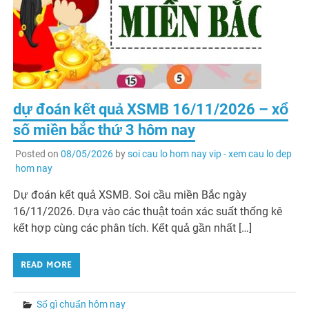
dự đoán kết quả XSMB 16/11/2026 – xổ
số miền bắc thứ 3 hôm nay
Posted on
08/05/2026
by
soi cau lo hom nay vip - xem cau lo dep
hom nay
Dự đoán kết quả XSMB. Soi cầu miền Bắc ngày
16/11/2026. Dựa vào các thuật toán xác suất thống kê
kết hợp cùng các phân tích. Kết quả gần nhất […]
READ MORE
Số gì chuẩn hôm nay