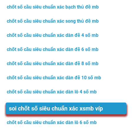
chốt số cầu siêu chuẩn xác bạch thủ đề mb
chốt số cầu siêu chuẩn xác song thủ đề mb
chốt số cầu siêu chuẩn xác dàn đề 4 số mb
chốt số cầu siêu chuẩn xác dàn đề 6 số mb
chốt số cầu siêu chuẩn xác dàn đề 8 số mb
chốt số cầu siêu chuẩn xác dàn đề 10 số mb
chốt số cầu siêu chuẩn xác dàn lô 4 số mb
soi chốt số siêu chuẩn xác xsmb víp
chốt số cầu siêu chuẩn xác dàn lô 6 số mb