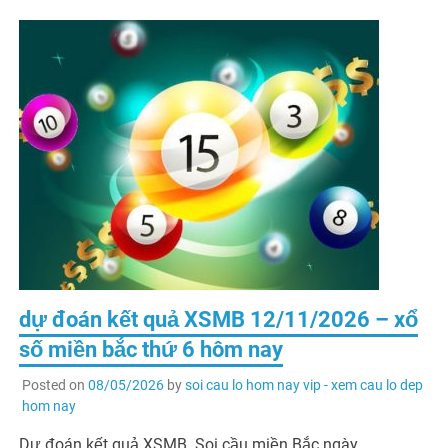
dự đoán kết quả XSMB 12/11/2026 – xổ
số miền bắc thứ 6 hôm nay
Posted on
08/05/2026
by
soi cau lo hom nay vip - xem cau lo dep
hom nay
Dự đoán kết quả XSMB. Soi cầu miền Bắc ngày