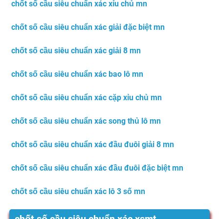
chốt số cầu siêu chuẩn xác xỉu chủ mn
chốt số cầu siêu chuẩn xác giải đặc biệt mn
chốt số cầu siêu chuẩn xác giải 8 mn
chốt số cầu siêu chuẩn xác bao lô mn
chốt số cầu siêu chuẩn xác cặp xỉu chủ mn
chốt số cầu siêu chuẩn xác song thủ lô mn
chốt số cầu siêu chuẩn xác đầu đuôi giải 8 mn
chốt số cầu siêu chuẩn xác đầu đuôi đặc biệt mn
chốt số cầu siêu chuẩn xác lô 3 số mn