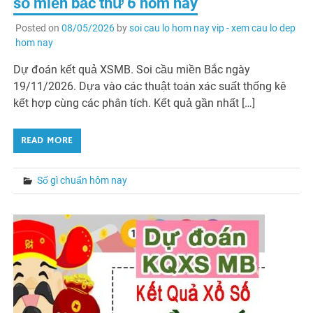
số miền bắc thứ 6 hôm nay
Posted on
08/05/2026
by
soi cau lo hom nay vip - xem cau lo dep
hom nay
Dự đoán kết quả XSMB. Soi cầu miền Bắc ngày
19/11/2026. Dựa vào các thuật toán xác suất thống kê
kết hợp cùng các phân tích. Kết quả gần nhất […]
READ MORE
Số gì chuẩn hôm nay