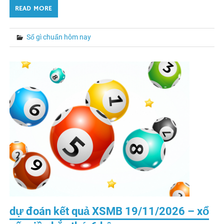
READ MORE
Số gì chuẩn hôm nay
dự đoán kết quả XSMB 19/11/2026 – xổ