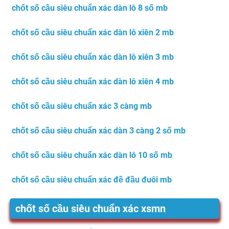
chốt số cầu siêu chuẩn xác dàn lô 8 số mb
chốt số cầu siêu chuẩn xác dàn lô xiên 2 mb
chốt số cầu siêu chuẩn xác dàn lô xiên 3 mb
chốt số cầu siêu chuẩn xác dàn lô xiên 4 mb
chốt số cầu siêu chuẩn xác 3 càng mb
chốt số cầu siêu chuẩn xác dàn 3 càng 2 số mb
chốt số cầu siêu chuẩn xác dàn lô 10 số mb
chốt số cầu siêu chuẩn xác đề đầu đuôi mb
chốt số cầu siêu chuẩn xác xsmn