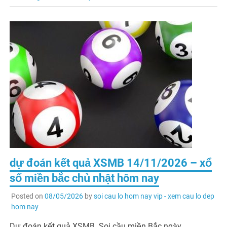
dự đoán kết quả XSMB 14/11/2026 – xổ
số miền bắc chủ nhật hôm nay
Posted on
08/05/2026
by
soi cau lo hom nay vip - xem cau lo dep
hom nay
Dự đoán kết quả XSMB. Soi cầu miền Bắc ngày