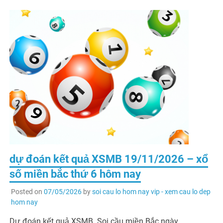
dự đoán kết quả XSMB 19/11/2026 – xổ
số miền bắc thứ 6 hôm nay
Posted on
07/05/2026
by
soi cau lo hom nay vip - xem cau lo dep
hom nay
Dự đoán kết quả XSMB. Soi cầu miền Bắc ngày