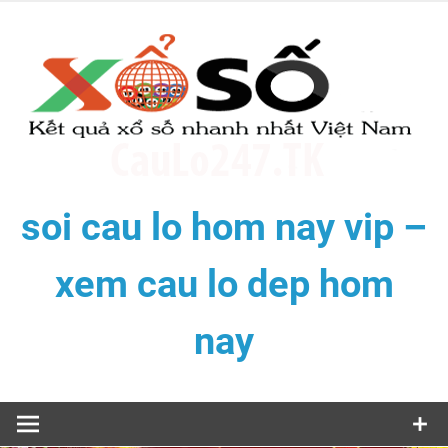
Skip
to
content
soi cau lo hom nay vip –
xem cau lo dep hom
nay
soi cau lo hom nay vip – xem cau lo dep hom nay