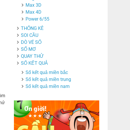
Max 3D
Max 4D
Power 6/55
THỐNG KÊ
SOI CẦU
DÒ VÉ SỐ
SỔ MƠ
QUAY THỬ
SỐ KẾT QUẢ
Số kết quả miền bắc
Số kết quả miền trung
Số kết quả miền nam
hôm
thứ