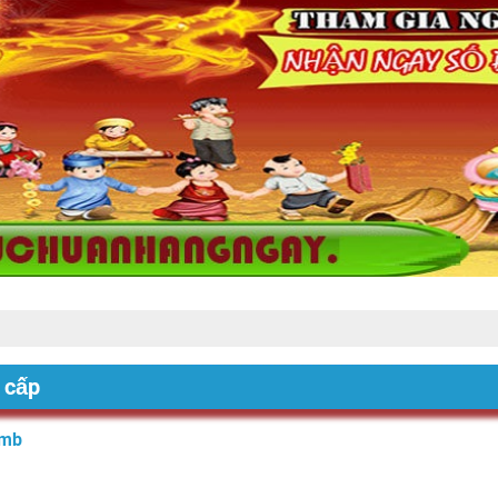
 cấp
 mb