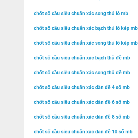
chốt số cầu siêu chuẩn xác song thủ lô mb
chốt số cầu siêu chuẩn xác bạch thủ lô kép mb
chốt số cầu siêu chuẩn xác song thủ lô kép mb
chốt số cầu siêu chuẩn xác bạch thủ đề mb
chốt số cầu siêu chuẩn xác song thủ đề mb
chốt số cầu siêu chuẩn xác dàn đề 4 số mb
chốt số cầu siêu chuẩn xác dàn đề 6 số mb
chốt số cầu siêu chuẩn xác dàn đề 8 số mb
chốt số cầu siêu chuẩn xác dàn đề 10 số mb