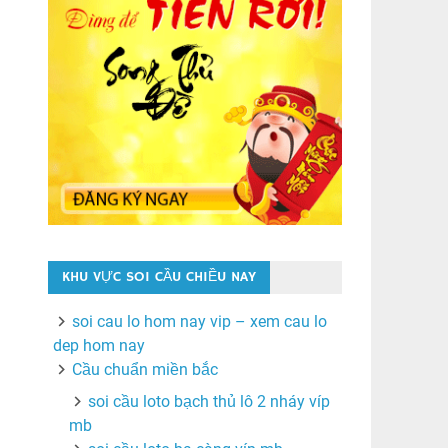
KHU VỰC SOI CẦU CHIỀU NAY
soi cau lo hom nay vip – xem cau lo
dep hom nay
Cầu chuẩn miền bắc
soi cầu loto bạch thủ lô 2 nháy víp
mb