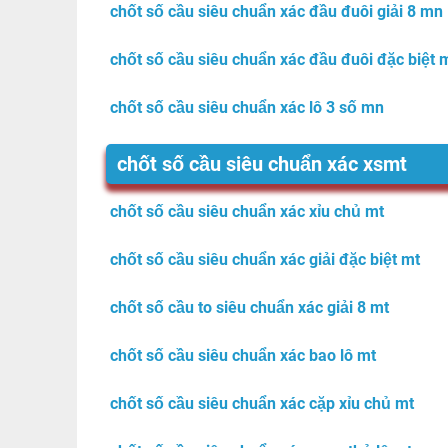
chốt số cầu siêu chuẩn xác đầu đuôi giải 8 mn
chốt số cầu siêu chuẩn xác đầu đuôi đặc biệt 
chốt số cầu siêu chuẩn xác lô 3 số mn
chốt số cầu siêu chuẩn xác xsmt
chốt số cầu siêu chuẩn xác xỉu chủ mt
chốt số cầu siêu chuẩn xác giải đặc biệt mt
chốt số cầu to siêu chuẩn xác giải 8 mt
chốt số cầu siêu chuẩn xác bao lô mt
chốt số cầu siêu chuẩn xác cặp xỉu chủ mt