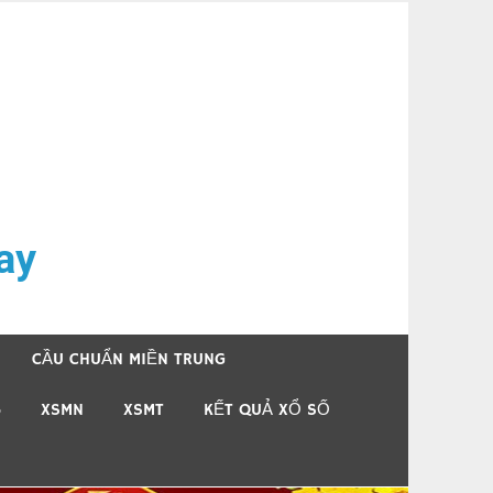
ay
CẦU CHUẨN MIỀN TRUNG
B
XSMN
XSMT
KẾT QUẢ XỔ SỐ