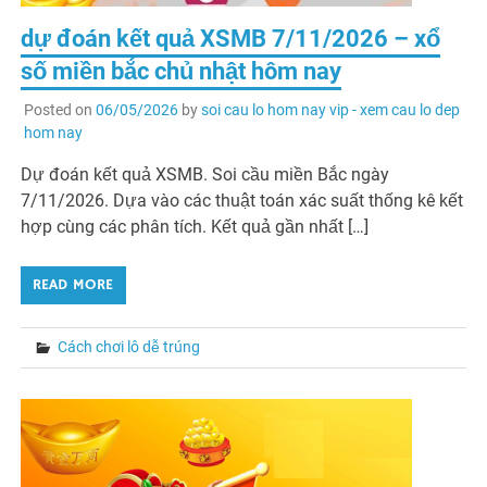
dự đoán kết quả XSMB 7/11/2026 – xổ
số miền bắc chủ nhật hôm nay
Posted on
06/05/2026
by
soi cau lo hom nay vip - xem cau lo dep
hom nay
Dự đoán kết quả XSMB. Soi cầu miền Bắc ngày
7/11/2026. Dựa vào các thuật toán xác suất thống kê kết
hợp cùng các phân tích. Kết quả gần nhất […]
READ MORE
Cách chơi lô dễ trúng