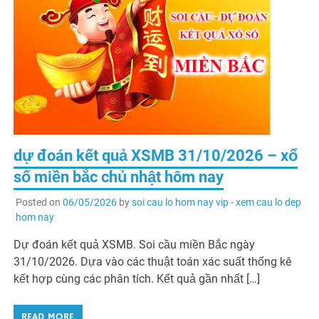
dự đoán kết quả XSMB 31/10/2026 – xổ
số miền bắc chủ nhật hôm nay
Posted on
06/05/2026
by
soi cau lo hom nay vip - xem cau lo dep
hom nay
Dự đoán kết quả XSMB. Soi cầu miền Bắc ngày
31/10/2026. Dựa vào các thuật toán xác suất thống kê
kết hợp cùng các phân tích. Kết quả gần nhất […]
READ MORE