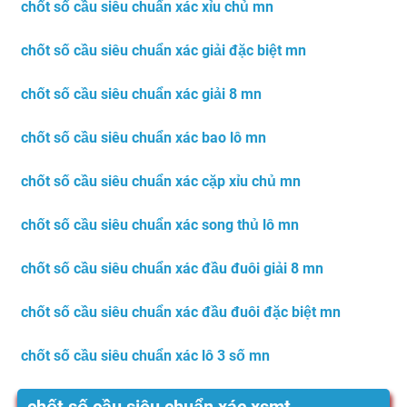
chốt số cầu siêu chuẩn xác xỉu chủ mn
chốt số cầu siêu chuẩn xác giải đặc biệt mn
chốt số cầu siêu chuẩn xác giải 8 mn
chốt số cầu siêu chuẩn xác bao lô mn
chốt số cầu siêu chuẩn xác cặp xỉu chủ mn
chốt số cầu siêu chuẩn xác song thủ lô mn
chốt số cầu siêu chuẩn xác đầu đuôi giải 8 mn
chốt số cầu siêu chuẩn xác đầu đuôi đặc biệt mn
chốt số cầu siêu chuẩn xác lô 3 số mn