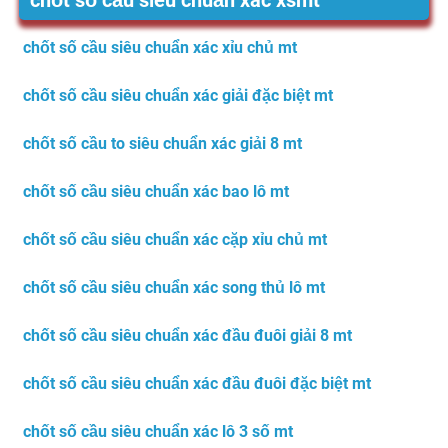
chốt số cầu siêu chuẩn xác xsmt
chốt số cầu siêu chuẩn xác xỉu chủ mt
chốt số cầu siêu chuẩn xác giải đặc biệt mt
chốt số cầu to siêu chuẩn xác giải 8 mt
chốt số cầu siêu chuẩn xác bao lô mt
chốt số cầu siêu chuẩn xác cặp xỉu chủ mt
chốt số cầu siêu chuẩn xác song thủ lô mt
chốt số cầu siêu chuẩn xác đầu đuôi giải 8 mt
chốt số cầu siêu chuẩn xác đầu đuôi đặc biệt mt
chốt số cầu siêu chuẩn xác lô 3 số mt