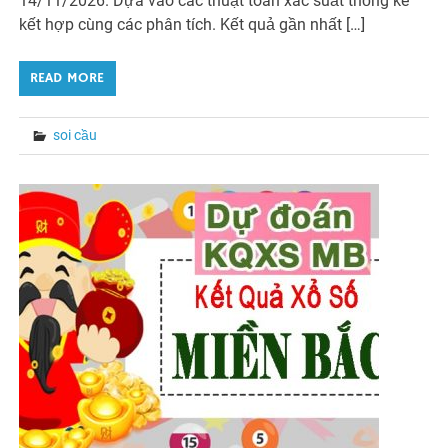
14/11/2026. Dựa vào các thuật toán xác suất thống kê
kết hợp cùng các phân tích. Kết quả gần nhất […]
READ MORE
soi cầu