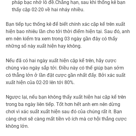
pháp bạc nhớ lô đề.Chẳng hạn, sau khi thống kê bạn
thấy cặp 02-20 về hai nháy nhiều.
Bạn tiếp tục thống kê để biết chính xác cặp kể trên xuất
hiện bao nhiêu lần cho tới thời điểm hiện tại. Sau đó, anh
em nên kiểm tra xem trong 03 ngày gần đây có thấy
những số này xuất hiện hay không.
Nếu đã có hai ngày xuất hiện cặp kể trên, hãy cược
chúng vào ngày sắp tới. Điều này có thể giúp bạn sớm
có thẳng lớn ở lần đặt cược gần nhất đấy. Bởi xác suất
xuất hiện của 02-20 lên tới 80%.
Ngược lại, nếu bạn không thấy xuất hiện hai cặp kể trên
trong ba ngày liên tiếp. Tốt hơn hết anh em nên dừng
chơi vì xác suất xuất hiện sau đó của chúng rất ít. Bạn
càng chơi sẽ càng mất tiền vô ích mà cơ hội thắng cược
không lớn.