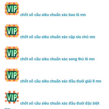
chốt số cầu siêu chuẩn xác bao lô mn
chốt số cầu siêu chuẩn xác cặp xỉu chủ mn
chốt số cầu siêu chuẩn xác song thủ lô mn
chốt số cầu siêu chuẩn xác đầu đuôi giải 8 mn
chốt số cầu siêu chuẩn xác đầu đuôi đặc biệt