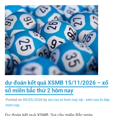
dự đoán kết quả XSMB 15/11/2026 – xổ
số miền bắc thứ 2 hôm nay
Posted on
09/05/2026
by
soi cau lo hom nay vip - xem cau lo dep
hom nay
Dự đoán kết quả XSMB. Soi cầu miền Bắc ngày