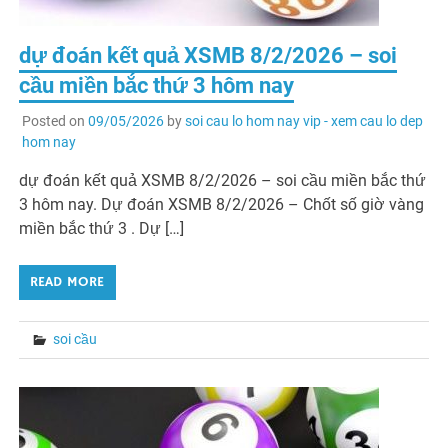
dự đoán kết quả XSMB 8/2/2026 – soi
cầu miền bắc thứ 3 hôm nay
Posted on
09/05/2026
by
soi cau lo hom nay vip - xem cau lo dep
hom nay
dự đoán kết quả XSMB 8/2/2026 – soi cầu miền bắc thứ
3 hôm nay. Dự đoán XSMB 8/2/2026 – Chốt số giờ vàng
miền bắc thứ 3 . Dự […]
READ MORE
soi cầu