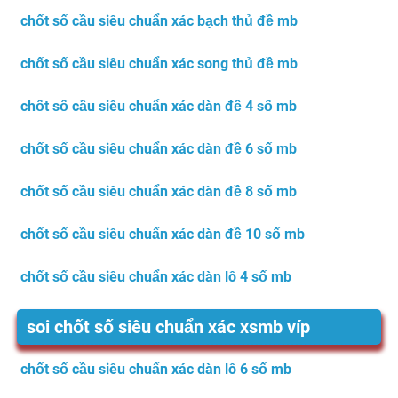
chốt số cầu siêu chuẩn xác bạch thủ đề mb
chốt số cầu siêu chuẩn xác song thủ đề mb
chốt số cầu siêu chuẩn xác dàn đề 4 số mb
chốt số cầu siêu chuẩn xác dàn đề 6 số mb
chốt số cầu siêu chuẩn xác dàn đề 8 số mb
chốt số cầu siêu chuẩn xác dàn đề 10 số mb
chốt số cầu siêu chuẩn xác dàn lô 4 số mb
soi chốt số siêu chuẩn xác xsmb víp
chốt số cầu siêu chuẩn xác dàn lô 6 số mb