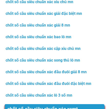
chốt số cầu siêu chuẩn xác xỉu chủ mn
chốt số cầu siêu chuẩn xác giải đặc biệt mn
chốt số cầu siêu chuẩn xác giải 8 mn
chốt số cầu siêu chuẩn xác bao lô mn
chốt số cầu siêu chuẩn xác cặp xỉu chủ mn
chốt số cầu siêu chuẩn xác song thủ lô mn
chốt số cầu siêu chuẩn xác đầu đuôi giải 8 mn
chốt số cầu siêu chuẩn xác đầu đuôi đặc biệt mn
chốt số cầu siêu chuẩn xác lô 3 số mn