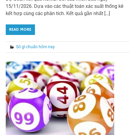
15/11/2026. Dựa vào các thuật toán xác suất thống kê
kết hợp cùng các phân tích. Kết quả gần nhất […]
READ MORE
Số gì chuẩn hôm nay