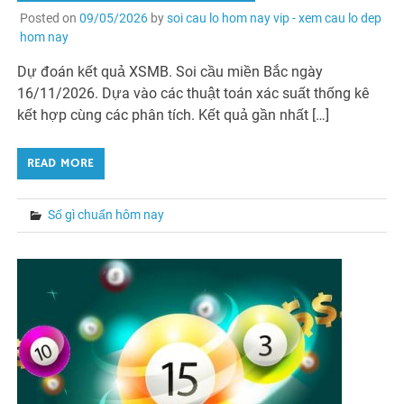
Posted on
09/05/2026
by
soi cau lo hom nay vip - xem cau lo dep
hom nay
Dự đoán kết quả XSMB. Soi cầu miền Bắc ngày
16/11/2026. Dựa vào các thuật toán xác suất thống kê
kết hợp cùng các phân tích. Kết quả gần nhất […]
READ MORE
Số gì chuẩn hôm nay