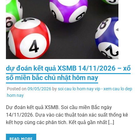
dự đoán kết quả XSMB 14/11/2026 – xổ
số miền bắc chủ nhật hôm nay
Posted on
09/05/2026
by
soi cau lo hom nay vip - xem cau lo dep
hom nay
Dự đoán kết quả XSMB. Soi cầu miền Bắc ngày
14/11/2026. Dựa vào các thuật toán xác suất thống kê
kết hợp cùng các phân tích. Kết quả gần nhất […]
READ MORE