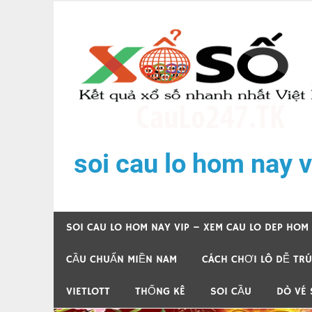
Skip
to
content
soi cau lo hom nay 
soi cau lo hom nay vip – xem cau lo dep hom n
SOI CAU LO HOM NAY VIP – XEM CAU LO DEP HOM
CẦU CHUẨN MIỀN NAM
CÁCH CHƠI LÔ DỄ TR
VIETLOTT
THỐNG KÊ
SOI CẦU
DÒ VÉ