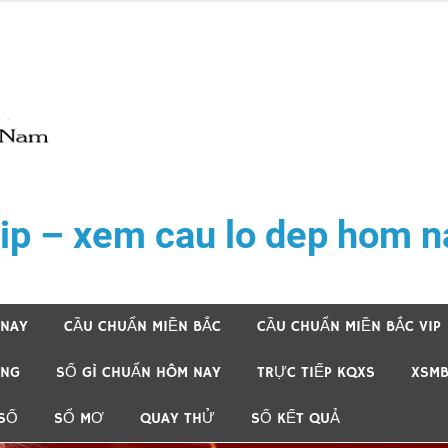
vip – xem cau lo dep hom n
ay
 NAY
CẦU CHUẨN MIỀN BẮC
CẦU CHUẨN MIỀN BẮC VIP
ÚNG
SỐ GÌ CHUẨN HÔM NAY
TRỰC TIẾP KQXS
XSM
 SỐ
SỔ MƠ
QUAY THỬ
SỐ KẾT QUẢ