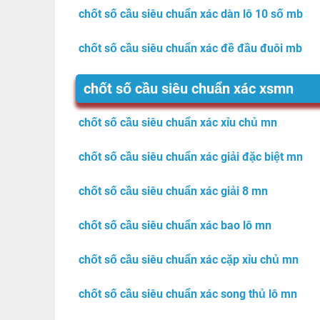
chốt số cầu siêu chuẩn xác dàn lô 10 số mb
chốt số cầu siêu chuẩn xác đề đầu đuôi mb
chốt số cầu siêu chuẩn xác xsmn
chốt số cầu siêu chuẩn xác xỉu chủ mn
chốt số cầu siêu chuẩn xác giải đặc biệt mn
chốt số cầu siêu chuẩn xác giải 8 mn
chốt số cầu siêu chuẩn xác bao lô mn
chốt số cầu siêu chuẩn xác cặp xỉu chủ mn
chốt số cầu siêu chuẩn xác song thủ lô mn