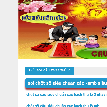
THẺ:
SOI CẦU XSMB THỨ 6
soi chốt số siêu chuẩn xác xsmb siêu
chốt số cầu siêu chuẩn xác bạch thủ lô 2 nháy
chốt số cầu siêu chuẩn xác bạch thủ lô mb