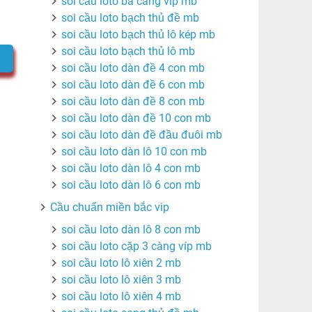
soi cầu loto ba càng víp mb
soi cầu loto bạch thủ đề mb
soi cầu loto bạch thủ lô kép mb
soi cầu loto bạch thủ lô mb
soi cầu loto dàn đề 4 con mb
soi cầu loto dàn đề 6 con mb
soi cầu loto dàn đề 8 con mb
soi cầu loto dàn đề 10 con mb
soi cầu loto dàn đề đầu đuôi mb
soi cầu loto dàn lô 10 con mb
soi cầu loto dàn lô 4 con mb
soi cầu loto dàn lô 6 con mb
Cầu chuẩn miền bắc vip
soi cầu loto dàn lô 8 con mb
soi cầu loto cặp 3 càng víp mb
soi cầu loto lô xiên 2 mb
soi cầu loto lô xiên 3 mb
soi cầu loto lô xiên 4 mb