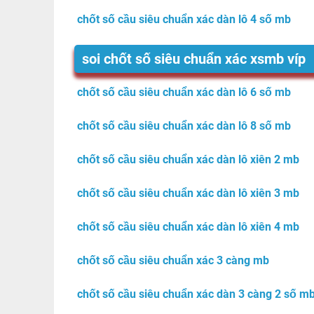
chốt số cầu siêu chuẩn xác dàn lô 4 số mb
soi chốt số siêu chuẩn xác xsmb víp
chốt số cầu siêu chuẩn xác dàn lô 6 số mb
chốt số cầu siêu chuẩn xác dàn lô 8 số mb
chốt số cầu siêu chuẩn xác dàn lô xiên 2 mb
chốt số cầu siêu chuẩn xác dàn lô xiên 3 mb
chốt số cầu siêu chuẩn xác dàn lô xiên 4 mb
chốt số cầu siêu chuẩn xác 3 càng mb
chốt số cầu siêu chuẩn xác dàn 3 càng 2 số m