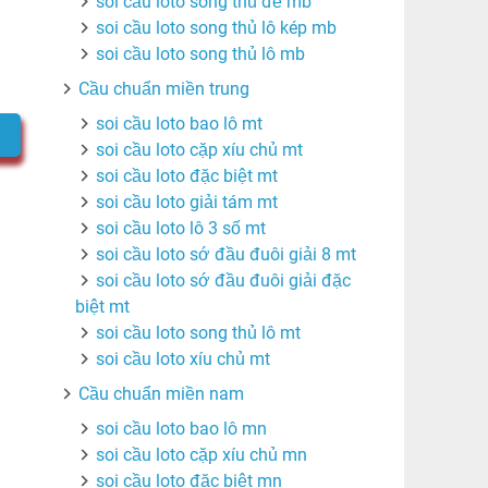
soi cầu loto song thủ đề mb
soi cầu loto song thủ lô kép mb
soi cầu loto song thủ lô mb
Cầu chuẩn miền trung
soi cầu loto bao lô mt
soi cầu loto cặp xíu chủ mt
soi cầu loto đặc biệt mt
soi cầu loto giải tám mt
soi cầu loto lô 3 số mt
soi cầu loto sớ đầu đuôi giải 8 mt
soi cầu loto sớ đầu đuôi giải đặc
biệt mt
soi cầu loto song thủ lô mt
soi cầu loto xíu chủ mt
Cầu chuẩn miền nam
soi cầu loto bao lô mn
soi cầu loto cặp xíu chủ mn
soi cầu loto đặc biệt mn