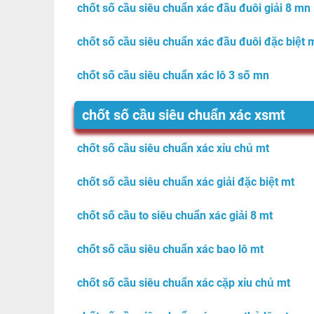
chốt số cầu siêu chuẩn xác đầu đuôi giải 8 mn
chốt số cầu siêu chuẩn xác đầu đuôi đặc biệt 
chốt số cầu siêu chuẩn xác lô 3 số mn
chốt số cầu siêu chuẩn xác xsmt
chốt số cầu siêu chuẩn xác xỉu chủ mt
chốt số cầu siêu chuẩn xác giải đặc biệt mt
chốt số cầu to siêu chuẩn xác giải 8 mt
chốt số cầu siêu chuẩn xác bao lô mt
chốt số cầu siêu chuẩn xác cặp xỉu chủ mt