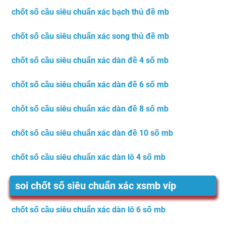
chốt số cầu siêu chuẩn xác bạch thủ đề mb
chốt số cầu siêu chuẩn xác song thủ đề mb
chốt số cầu siêu chuẩn xác dàn đề 4 số mb
chốt số cầu siêu chuẩn xác dàn đề 6 số mb
chốt số cầu siêu chuẩn xác dàn đề 8 số mb
chốt số cầu siêu chuẩn xác dàn đề 10 số mb
chốt số cầu siêu chuẩn xác dàn lô 4 số mb
soi chốt số siêu chuẩn xác xsmb víp
chốt số cầu siêu chuẩn xác dàn lô 6 số mb