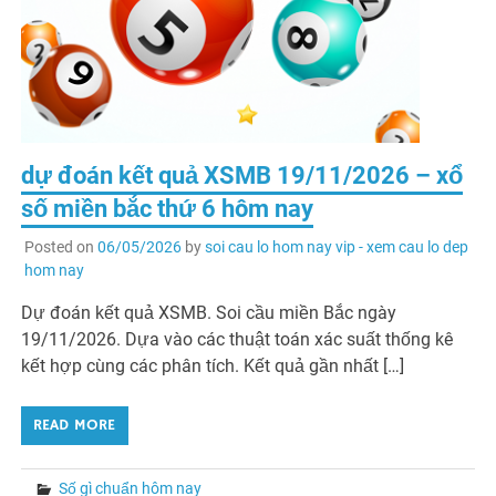
dự đoán kết quả XSMB 19/11/2026 – xổ
số miền bắc thứ 6 hôm nay
Posted on
06/05/2026
by
soi cau lo hom nay vip - xem cau lo dep
hom nay
Dự đoán kết quả XSMB. Soi cầu miền Bắc ngày
19/11/2026. Dựa vào các thuật toán xác suất thống kê
kết hợp cùng các phân tích. Kết quả gần nhất […]
READ MORE
Số gì chuẩn hôm nay