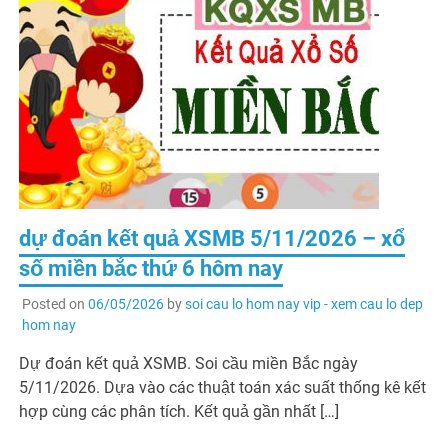
dự đoán kết quả XSMB 5/11/2026 – xổ
số miền bắc thứ 6 hôm nay
Posted on
06/05/2026
by
soi cau lo hom nay vip - xem cau lo dep
hom nay
Dự đoán kết quả XSMB. Soi cầu miền Bắc ngày
5/11/2026. Dựa vào các thuật toán xác suất thống kê kết
hợp cùng các phân tích. Kết quả gần nhất […]