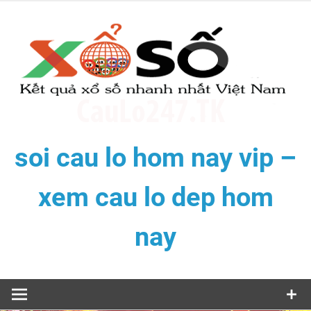
Skip
to
content
soi cau lo hom nay vip –
xem cau lo dep hom
nay
soi cau lo hom nay vip – xem cau lo dep hom nay