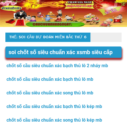
THẺ:
SOI CẦU DỰ ĐOÁN MIỀN BẮC THỨ 6
soi chốt số siêu chuẩn xác xsmb siêu cấp
chốt số cầu siêu chuẩn xác bạch thủ lô 2 nháy mb
chốt số cầu siêu chuẩn xác bạch thủ lô mb
chốt số cầu siêu chuẩn xác song thủ lô mb
chốt số cầu siêu chuẩn xác bạch thủ lô kép mb
chốt số cầu siêu chuẩn xác song thủ lô kép mb