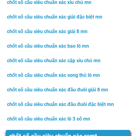
chốt số cầu siêu chuẩn xác xỉu chủ mn
chốt số cầu siêu chuẩn xác giải đặc biệt mn
chốt số cầu siêu chuẩn xác giải 8 mn
chốt số cầu siêu chuẩn xác bao lô mn
chốt số cầu siêu chuẩn xác cặp xỉu chủ mn
chốt số cầu siêu chuẩn xác song thủ lô mn
chốt số cầu siêu chuẩn xác đầu đuôi giải 8 mn
chốt số cầu siêu chuẩn xác đầu đuôi đặc biệt mn
chốt số cầu siêu chuẩn xác lô 3 số mn