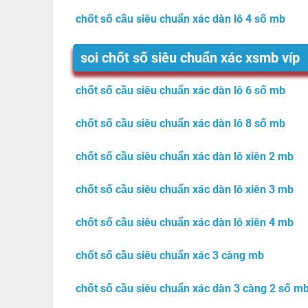
chốt số cầu siêu chuẩn xác dàn lô 4 số mb
soi chốt số siêu chuẩn xác xsmb víp
chốt số cầu siêu chuẩn xác dàn lô 6 số mb
chốt số cầu siêu chuẩn xác dàn lô 8 số mb
chốt số cầu siêu chuẩn xác dàn lô xiên 2 mb
chốt số cầu siêu chuẩn xác dàn lô xiên 3 mb
chốt số cầu siêu chuẩn xác dàn lô xiên 4 mb
chốt số cầu siêu chuẩn xác 3 càng mb
chốt số cầu siêu chuẩn xác dàn 3 càng 2 số m