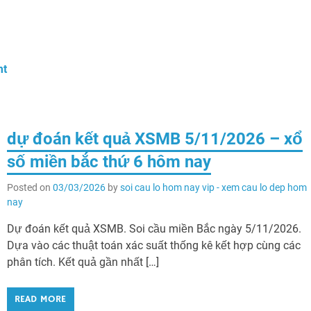
mt
dự đoán kết quả XSMB 5/11/2026 – xổ
số miền bắc thứ 6 hôm nay
Posted on
03/03/2026
by
soi cau lo hom nay vip - xem cau lo dep hom
nay
Dự đoán kết quả XSMB. Soi cầu miền Bắc ngày 5/11/2026.
Dựa vào các thuật toán xác suất thống kê kết hợp cùng các
phân tích. Kết quả gần nhất […]
READ MORE