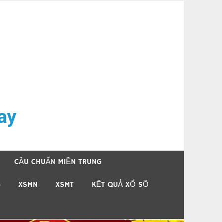
ay
CẦU CHUẨN MIỀN TRUNG
B
XSMN
XSMT
KẾT QUẢ XỔ SỐ