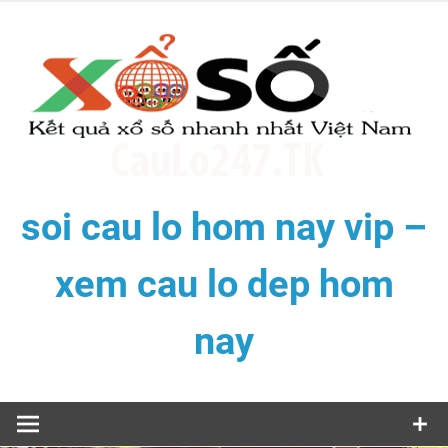
Skip
to
content
soi cau lo hom nay vip –
xem cau lo dep hom
nay
soi cau lo hom nay vip – xem cau lo dep hom nay