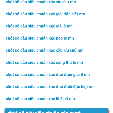
chốt số cầu siêu chuẩn xác xỉu chủ mn
chốt số cầu siêu chuẩn xác giải đặc biệt mn
chốt số cầu siêu chuẩn xác giải 8 mn
chốt số cầu siêu chuẩn xác bao lô mn
chốt số cầu siêu chuẩn xác cặp xỉu chủ mn
chốt số cầu siêu chuẩn xác song thủ lô mn
chốt số cầu siêu chuẩn xác đầu đuôi giải 8 mn
chốt số cầu siêu chuẩn xác đầu đuôi đặc biệt mn
chốt số cầu siêu chuẩn xác lô 3 số mn