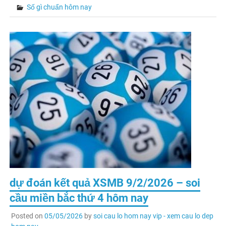
Số gì chuẩn hôm nay
dự đoán kết quả XSMB 9/2/2026 – soi
cầu miền bắc thứ 4 hôm nay
Posted on
05/05/2026
by
soi cau lo hom nay vip - xem cau lo dep