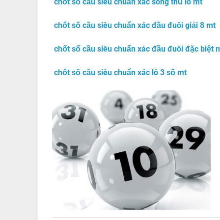
chốt số cầu siêu chuẩn xác song thủ lô mt
chốt số cầu siêu chuẩn xác đầu đuôi giải 8 mt
chốt số cầu siêu chuẩn xác đầu đuôi đặc biệt 
chốt số cầu siêu chuẩn xác lô 3 số mt