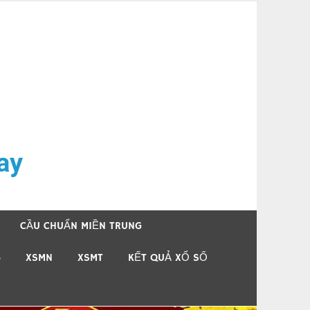
ay
CẦU CHUẨN MIỀN TRUNG
B
XSMN
XSMT
KẾT QUẢ XỔ SỐ