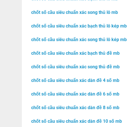
chốt số cầu siêu chuẩn xác song thủ lô mb
chốt số cầu siêu chuẩn xác bạch thủ lô kép mb
chốt số cầu siêu chuẩn xác song thủ lô kép mb
chốt số cầu siêu chuẩn xác bạch thủ đề mb
chốt số cầu siêu chuẩn xác song thủ đề mb
chốt số cầu siêu chuẩn xác dàn đề 4 số mb
chốt số cầu siêu chuẩn xác dàn đề 6 số mb
chốt số cầu siêu chuẩn xác dàn đề 8 số mb
chốt số cầu siêu chuẩn xác dàn đề 10 số mb