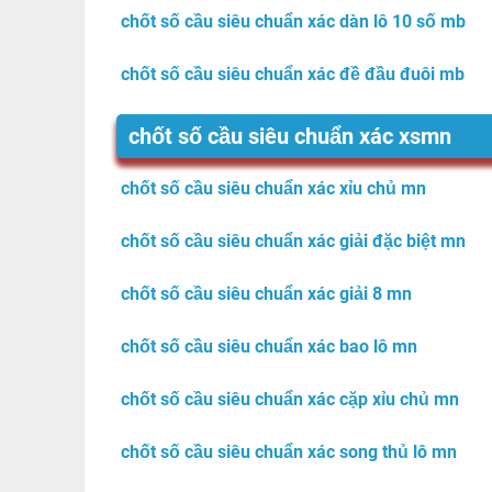
chốt số cầu siêu chuẩn xác dàn lô 10 số mb
chốt số cầu siêu chuẩn xác đề đầu đuôi mb
chốt số cầu siêu chuẩn xác xsmn
chốt số cầu siêu chuẩn xác xỉu chủ mn
chốt số cầu siêu chuẩn xác giải đặc biệt mn
chốt số cầu siêu chuẩn xác giải 8 mn
chốt số cầu siêu chuẩn xác bao lô mn
chốt số cầu siêu chuẩn xác cặp xỉu chủ mn
chốt số cầu siêu chuẩn xác song thủ lô mn