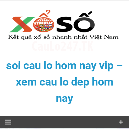
Skip
to
content
soi cau lo hom nay vip –
xem cau lo dep hom
nay
soi cau lo hom nay vip – xem cau lo dep hom nay