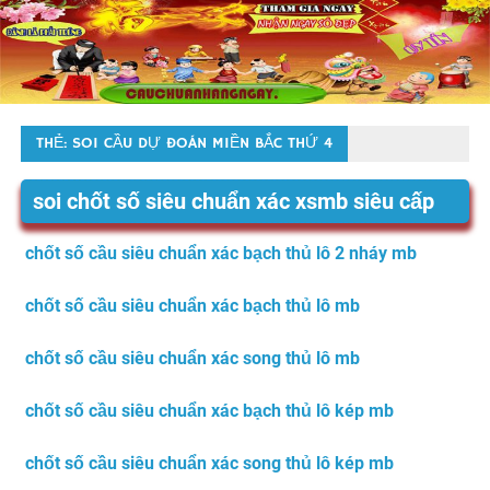
THẺ:
SOI CẦU DỰ ĐOÁN MIỀN BẮC THỨ 4
soi chốt số siêu chuẩn xác xsmb siêu cấp
chốt số cầu siêu chuẩn xác bạch thủ lô 2 nháy mb
chốt số cầu siêu chuẩn xác bạch thủ lô mb
chốt số cầu siêu chuẩn xác song thủ lô mb
chốt số cầu siêu chuẩn xác bạch thủ lô kép mb
chốt số cầu siêu chuẩn xác song thủ lô kép mb