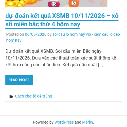
dự đoán kết quả XSMB 10/11/2026 – xổ
số miền bắc thứ 4 hôm nay
Posted on
06/05/2026
by
soi cau lo hom nay vip - xem cau lo dep
hom nay
Dự đoán kết quả XSMB. Soi cầu miền Bắc ngày
10/11/2026. Dựa vào các thuật toán xác suất thống kê
kết hợp cùng các phân tích. Kết quả gần nhất […]
READ MORE
Cách chơi lô dễ trúng
Powered by
WordPress
and
Merlin
.