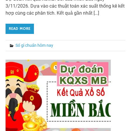
3/11/2026. Dựa vào các thuật toán xác suất thống kê kết
hợp cùng các phân tích. Kết quả gần nhất […]
READ MORE
Số gì chuẩn hôm nay