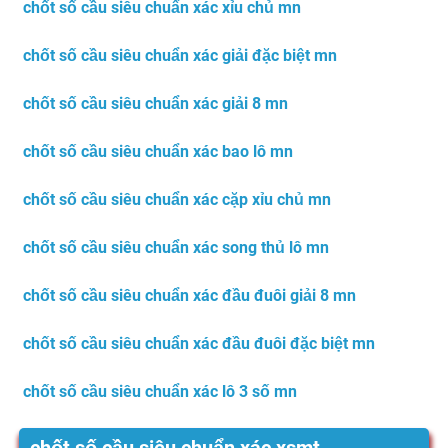
chốt số cầu siêu chuẩn xác xỉu chủ mn
chốt số cầu siêu chuẩn xác giải đặc biệt mn
chốt số cầu siêu chuẩn xác giải 8 mn
chốt số cầu siêu chuẩn xác bao lô mn
chốt số cầu siêu chuẩn xác cặp xỉu chủ mn
chốt số cầu siêu chuẩn xác song thủ lô mn
chốt số cầu siêu chuẩn xác đầu đuôi giải 8 mn
chốt số cầu siêu chuẩn xác đầu đuôi đặc biệt mn
chốt số cầu siêu chuẩn xác lô 3 số mn