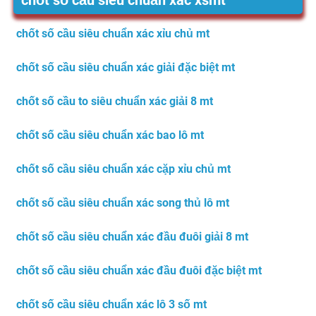
chốt số cầu siêu chuẩn xác xsmt
chốt số cầu siêu chuẩn xác xỉu chủ mt
chốt số cầu siêu chuẩn xác giải đặc biệt mt
chốt số cầu to siêu chuẩn xác giải 8 mt
chốt số cầu siêu chuẩn xác bao lô mt
chốt số cầu siêu chuẩn xác cặp xỉu chủ mt
chốt số cầu siêu chuẩn xác song thủ lô mt
chốt số cầu siêu chuẩn xác đầu đuôi giải 8 mt
chốt số cầu siêu chuẩn xác đầu đuôi đặc biệt mt
chốt số cầu siêu chuẩn xác lô 3 số mt