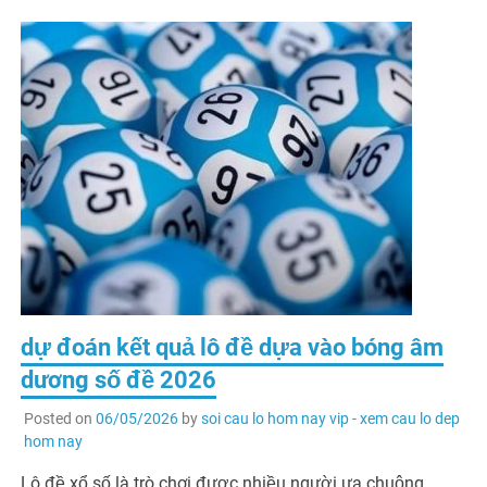
dự đoán kết quả lô đề dựa vào bóng âm
dương số đề 2026
Posted on
06/05/2026
by
soi cau lo hom nay vip - xem cau lo dep
hom nay
Lô đề xổ số là trò chơi được nhiều người ưa chuộng,