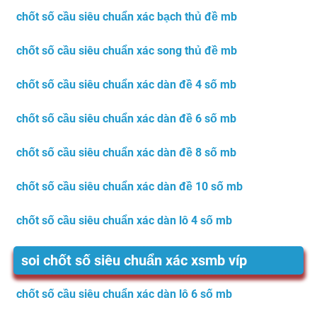
chốt số cầu siêu chuẩn xác bạch thủ đề mb
chốt số cầu siêu chuẩn xác song thủ đề mb
chốt số cầu siêu chuẩn xác dàn đề 4 số mb
chốt số cầu siêu chuẩn xác dàn đề 6 số mb
chốt số cầu siêu chuẩn xác dàn đề 8 số mb
chốt số cầu siêu chuẩn xác dàn đề 10 số mb
chốt số cầu siêu chuẩn xác dàn lô 4 số mb
soi chốt số siêu chuẩn xác xsmb víp
chốt số cầu siêu chuẩn xác dàn lô 6 số mb